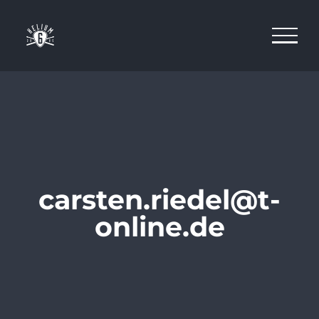
Skip
to
content
carsten.riedel@t-
online.de